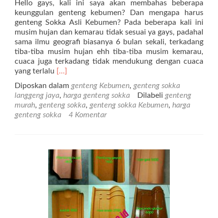
Hello gays, kali ini saya akan membahas beberapa
keunggulan genteng kebumen? Dan mengapa harus
genteng Sokka Asli Kebumen? Pada beberapa kali ini
musim hujan dan kemarau tidak sesuai ya gays, padahal
sama ilmu geografi biasanya 6 bulan sekali, terkadang
tiba-tiba musim hujan ehh tiba-tiba musim kemarau,
cuaca juga terkadang tidak mendukung dengan cuaca
Selengkapnya
yang terlalu
[…]
tentangHarga
Diposkan dalam
genteng Kebumen
,
genteng sokka
Genteng
langgeng jaya
,
harga genteng sokka
Dilabeli
genteng
Sokka
murah
,
genteng sokka
,
genteng sokka Kebumen
,
harga
Kebumen
genteng sokka
4 Komentar
Super
Murah,
Aman
Dan
Terpercaya