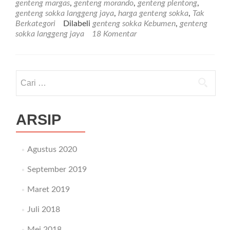
Sokka
genteng margas
,
genteng morando
,
genteng plentong
,
Kebumen
genteng sokka langgeng jaya
,
harga genteng sokka
,
Tak
Kualitas
Berkategori
Dilabeli
genteng sokka Kebumen
,
genteng
Super
sokka langgeng jaya
18 Komentar
Dan
Harga
yang
terjangkau
Cari untuk:
ARSIP
Agustus 2020
September 2019
Maret 2019
Juli 2018
Mei 2018