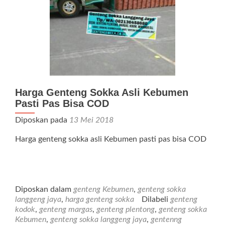
Harga Genteng Sokka Asli Kebumen
Pasti Pas Bisa COD
Diposkan pada
13 Mei 2018
Harga genteng sokka asli Kebumen pasti pas bisa COD
Diposkan dalam
genteng Kebumen
,
genteng sokka
langgeng jaya
,
harga genteng sokka
Dilabeli
genteng
kodok
,
genteng margas
,
genteng plentong
,
genteng sokka
Kebumen
,
genteng sokka langgeng jaya
,
gentenng