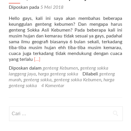
Diposkan pada
5 Mei 2018
Hello gays, kali ini saya akan membahas beberapa
keunggulan genteng kebumen? Dan mengapa harus
genteng Sokka Asli Kebumen? Pada beberapa kali ini
musim hujan dan kemarau tidak sesuai ya gays, padahal
sama ilmu geografi biasanya 6 bulan sekali, terkadang
tiba-tiba musim hujan ehh tiba-tiba musim kemarau,
cuaca juga terkadang tidak mendukung dengan cuaca
Selengkapnya
yang terlalu
[…]
tentangHarga
Diposkan dalam
genteng Kebumen
,
genteng sokka
Genteng
langgeng jaya
,
harga genteng sokka
Dilabeli
genteng
Sokka
murah
,
genteng sokka
,
genteng sokka Kebumen
,
harga
Kebumen
genteng sokka
4 Komentar
Super
Murah,
Aman
Dan
Cari untuk:
Terpercaya