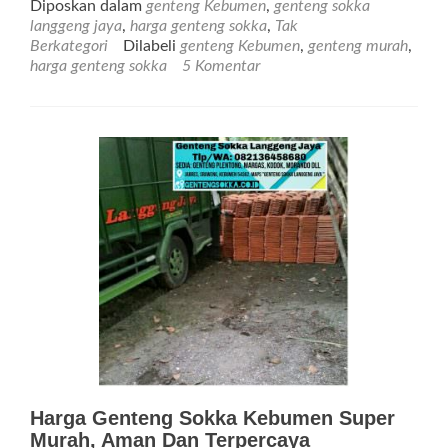
Diposkan dalam
genteng Kebumen
,
genteng sokka
Kebumen,
langgeng jaya
,
harga genteng sokka
,
Tak
Jenis
Berkategori
Dilabeli
genteng Kebumen
,
genteng murah
,
Genteng
harga genteng sokka
5 Komentar
Dan
Harga
Genteng
Sokka,
Beserta
Ukurannya
Harga Genteng Sokka Kebumen Super
Murah, Aman Dan Terpercaya