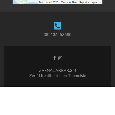
082136458680
Tautan
Tautan
Facebook
Instagram
ZAENAL AKBAR.SM
Zerif Lite
dibuat oleh
ThemeIsle