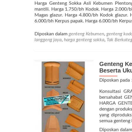
Harga Genteng Sokka Asli Kebumen Plenton
Kebumen
mantili. Harga 1.750/bh Kodok. Harga 2.000/
Magas glazur. Harga 4.800/bh Kodok glazur. 
6.000/bh Kerpus papak. Harga 6.000/bh Kerpu
Diposkan dalam
genteng Kebumen
,
genteng kod
langgeng jaya
,
harga genteng sokka
,
Tak Berkateg
Genteng Ke
Beserta Uk
Diposkan pada
Konsultasi GR
bersahabat 
HARGA GENTEN
dengan produksi
yang diproduks
semua genteng 
Diposkan dala