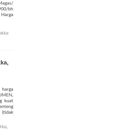
Magas/
.900/bh
. Harga
okka
ka,
 harga
UMEN,
g kuat
genteng
 (tidak
okka
,