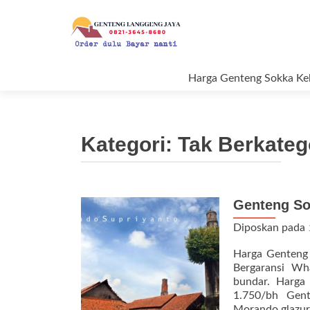
Loncat ke konten
Harga Genteng Sokka K
Kategori:
Tak Berkateg
Genteng So
Diposkan pada
Harga Genteng 
Bergaransi Wh
bundar. Harga
1.750/bh Gen
Morando glazur