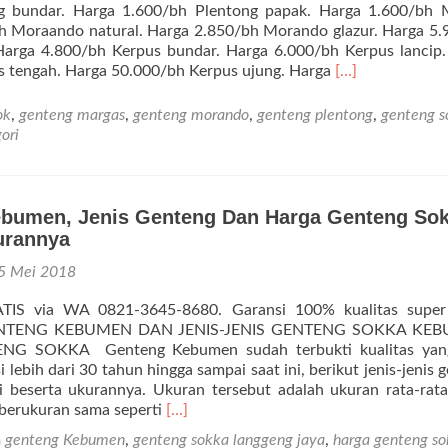
g bundar. Harga 1.600/bh Plentong papak. Harga 1.600/bh 
bh Moraando natural. Harga 2.850/bh Morando glazur. Harga 5
Harga 4.800/bh Kerpus bundar. Harga 6.000/bh Kerpus lancip
Selengkapnya
s tengah. Harga 50.000/bh Kerpus ujung. Harga
[…]
tentangHarga
Genteng
ok
,
genteng margas
,
genteng morando
,
genteng plentong
,
genteng s
Sokka
ori
Kebumen
Terbaru,
Termurah
&
bumen, Jenis Genteng Dan Harga Genteng Sok
Terlaris
urannya
5 Mei 2018
ATIS via WA 0821-3645-8680. Garansi 100% kualitas super
GENTENG KEBUMEN DAN JENIS-JENIS GENTENG SOKKA KEB
G SOKKA Genteng Kebumen sudah terbukti kualitas yan
 lebih dari 30 tahun hingga sampai saat ini, berikut jenis-jenis 
i beserta ukurannya. Ukuran tersebut adalah ukuran rata-rata
Selengkapnya
berukuran sama seperti
[…]
tentangGenteng
m
genteng Kebumen
,
genteng sokka langgeng jaya
,
harga genteng s