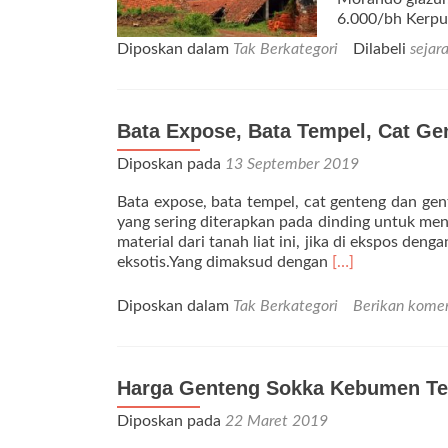
6.000/bh Kerpu
Diposkan dalam
Tak Berkategori
Dilabeli
sejar
Bata Expose, Bata Tempel, Cat G
Diposkan pada
13 September 2019
Bata expose, bata tempel, cat genteng dan ge
yang sering diterapkan pada dinding untuk menc
material dari tanah liat ini, jika di ekspos d
Selengkapnya
eksotis.Yang dimaksud dengan
[…]
tentangBata
Expose,
Diposkan dalam
Tak Berkategori
Berikan kome
Bata
Tempel,
Cat
Genteng
Harga Genteng Sokka Kebumen Ter
Dan
Diposkan pada
22 Maret 2019
Genteng
Sokka