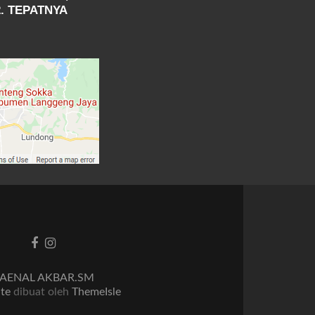
. TEPATNYA
Tautan
Tautan
Facebook
Instagram
AENAL AKBAR.SM
ite
dibuat oleh
ThemeIsle