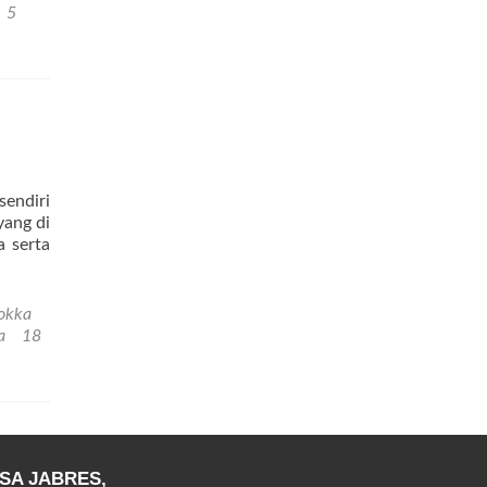
5
endiri
yang di
 serta
okka
a
18
SA JABRES,