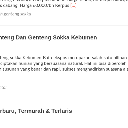
Selengkapnya
s cabang. Harga 60.000/bh Kerpus
[…]
tentangGenteng
ah genteng sokka
Sokka
Asli
Kebumen
3x
enteng Dan Genteng Sokka Kebumen
lebih
kuat
dan
awet
nteng sokka Kebumen Bata ekspos merupakan salah satu pilihan
iptakan hunian yang bersuasana natural. Hal ini bisa diperoleh
engan susunan yang benar dan rapi, sukses menghadirkan suasana a
ntar
baru, Termurah & Terlaris