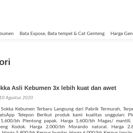
ebumen
Bata Expose, Bata tempel & Cat Genteng
Harga Gen
ori
kka Asli Kebumen 3x lebih kuat dan awet
10 Agustus 2020
Sokka Kebumen Terbaru Langsung dari Pabrik Termurah, Terpe
atsApp Telepon Berikut produk kami kualitas unggulan: Pl
 1.600/bh Plentong papak. Harga 1.600/bh Magas/ mantili.
teng Kodok. Harga 2.000/bh Morando natural. Harga 2.
. Harga 5.800/bh Kerpus bundar. Harga 6.000/bh Kerpus lancip