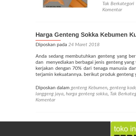
Tak Berkategori
Komentar
Harga Genteng Sokka Kebumen Kua
Diposkan pada
24 Maret 2018
Anda sedang membutuhkan genteng yang berku
dan menyediakan berbagai jenis genteng yang te
kerjakan dengan 70% dari tenaga manusia da
terjamin kekuatannya. berikut produk genteng 
Diposkan dalam
genteng Kebumen
,
genteng kod
langgeng jaya
,
harga genteng sokka
,
Tak Berkateg
Komentar