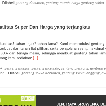
Kebumen,
Dilabeli
genteng Kebumen
,
genteng murah
,
harga genteng sokka
Jenis
Genteng
Dan
Harga
Genteng
litas Super Dan Harga yang terjangkau
Sokka,
Beserta
Ukurannya
alitas? tahan injak? tahan lama? Kami memroduksi genteng s
rbuat dari tanah liat pilihan, serta pengolahan yang maksimal 
n30% dari tenaga mesin, sehingga membuat genteng tahan lama
Selengkapnya
yang kami sediakan:
[…]
tentangHarga
Genteng
ok
,
genteng margas
,
genteng morando
,
genteng plentong
,
genteng s
Sokka
ori
Dilabeli
genteng sokka Kebumen
,
genteng sokka langgeng jay
Kebumen
Kualitas
Super
Dan
Harga
yang
JLN. RAYA SRUWENG, DE
terjangkau