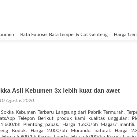
ebumen
Bata Expose, Bata tempel & Cat Genteng
Harga Gen
kka Asli Kebumen 3x lebih kuat dan awet
10 Agustus 2020
Sokka Kebumen Terbaru Langsung dari Pabrik Termurah, Terpe
atsApp Telepon Berikut produk kami kualitas unggulan: Pl
 1.600/bh Plentong papak. Harga 1.600/bh Magas/ mantili.
teng Kodok. Harga 2.000/bh Morando natural. Harga 2.
. Harga 5.800/bh Kerpus bundar. Harga 6.000/bh Kerpus lancip