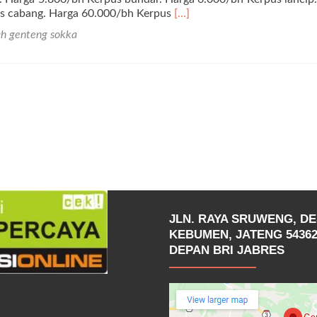
Selengkapnya
s cabang. Harga 60.000/bh Kerpus
[…]
tentangGenteng
ah genteng sokka
Sokka
Asli
Kebumen
3x
lebih
kuat
dan
awet
JLN. RAYA SRUWENG, DE
KEBUMEN, JATENG 54362
DEPAN BRI JABRES