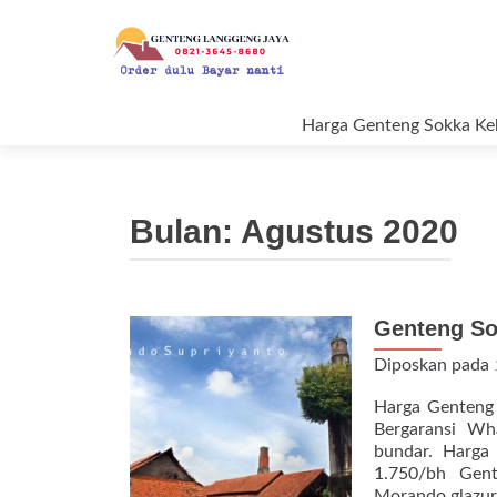
Loncat ke konten
Harga Genteng Sokka K
Bulan:
Agustus 2020
Genteng So
Diposkan pada
Harga Genteng 
Bergaransi Wh
bundar. Harga
1.750/bh Gen
Morando glazur